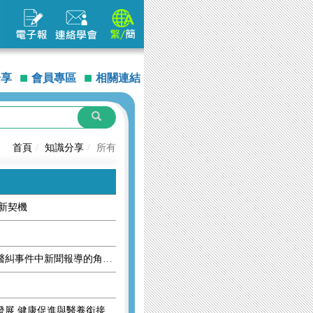
分享
會員專區
相關連結
首頁
知識分享
所有
新契機
醫療與惡的距離，好像很近：醫糾事件中新聞報導的角色
衛福部次長薛瑞元：健全長照發展 健康促進與醫養銜接新解方