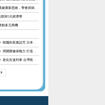
迎向防疫新生活！專家教你養成健康新思維，學會與病毒和平共存
族群與5大經濟學
療創多元商機
銀色海嘯來襲系列之三 借鏡篇》韓國的長壽詛咒 日本的高齡化慢性病
銀色海嘯來襲系列之二 對策篇》用開辦健保魄力 打造全覆蓋式長照
銀色海嘯來襲系列之一 現象篇》老化失速列車 台灣長照跟不上